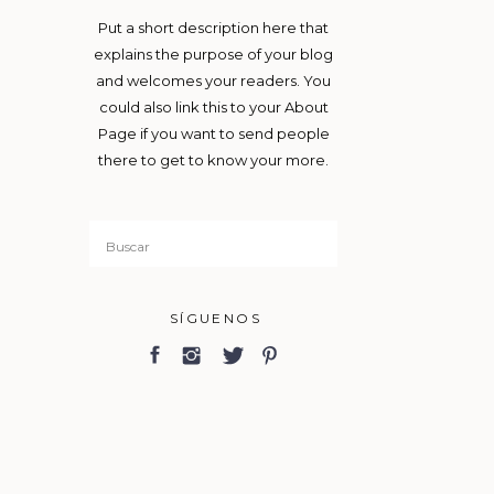
Put a short description here that
explains the purpose of your blog
and welcomes your readers. You
could also link this to your About
Page if you want to send people
there to get to know your more.
Search
for:
SÍGUENOS