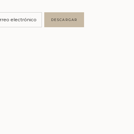
Marketing
Business
rreo electrónico
DESCARGAR
Writing
Brand Styling
Personal